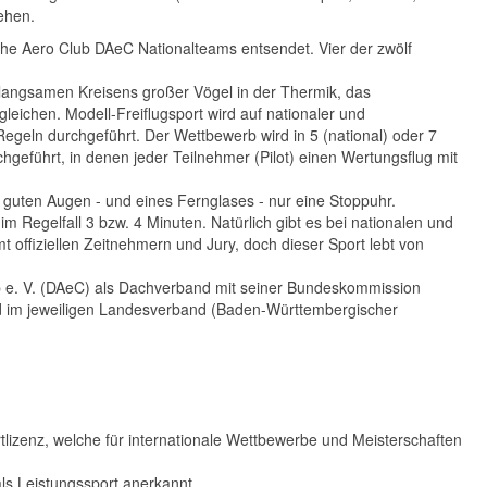
ehen.
che Aero Club DAeC Nationalteams entsendet. Vier der zwölf
es langsamen Kreisens großer Vögel in der Thermik, das
eichen. Modell-Freiflugsport wird auf nationaler und
Regeln durchgeführt. Der Wettbewerb wird in 5 (national) oder 7
hgeführt, in denen jeder Teilnehmer (Pilot) einen Wertungsflug mit
r guten Augen - und eines Fernglases - nur eine Stoppuhr.
im Regelfall 3 bzw. 4 Minuten. Natürlich gibt es bei nationalen und
offiziellen Zeitnehmern und Jury, doch dieser Sport lebt von
 e. V. (DAeC) als Dachverband mit seiner Bundeskommission
lied im jeweiligen Landesverband (Baden-Württembergischer
tlizenz, welche für internationale Wettbewerbe und Meisterschaften
als Leistungssport anerkannt.