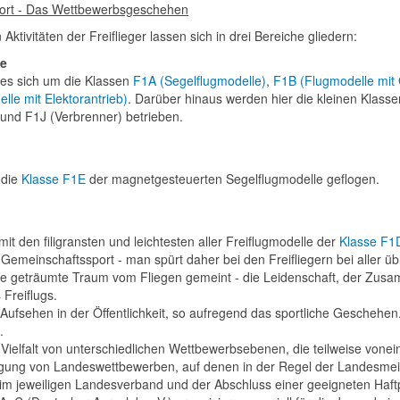
Sport - Das Wettbewerbsgeschehen
 Aktivitäten der Freiflieger lassen sich in drei Bereiche gliedern:
ne
 es sich um die Klassen
F1A (Segelflugmodelle)
,
F1B (Flugmodelle mi
le mit Elektorantrieb)
. Darüber hinaus werden hier die kleinen Klas
nd F1J (Verbrenner) betrieben.
g
 die
Klasse F1E
der magnetgesteuerten Segelflugmodelle geflogen.
mit den filigransten und leichtesten aller Freiflugmodelle der
Klasse F1
in Gemeinschaftssport - man spürt daher bei den Freifliegern bei aller ü
de geträumte Traum vom Fliegen gemeint - die Leidenschaft, der Zusam
 Freiflugs.
Aufsehen in der Öffentlichkeit, so aufregend das sportliche Geschehen
.
 Vielfalt von unterschiedlichen Wettbewerbsebenen, die teilweise vo
gung von Landeswettbewerben, auf denen in der Regel der Landesmeiste
t im jeweiligen Landesverband und der Abschluss einer geeigneten Haf