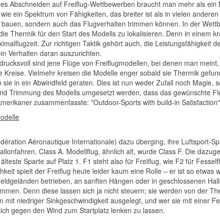
hes Abschneiden auf Freiflug-Wettbewerben braucht man mehr als ein M
ie ein Spektrum von Fähigkeiten, das breiter ist als in vielen ander
 bauen, sondern auch das Flugverhalten trimmen können. In der Wett
die Thermik für den Start des Modells zu lokalisieren. Denn in einem kr
imalflugzeit. Zur richtigen Taktik gehört auch, die Leistungsfähigkei
in Verhalten daran auszurichten.
rucksvoll sind jene Flüge von Freiflugmodellen, bei denen man meint, 
e Kreise. Vielmehr kreisen die Modelle enger sobald sie Thermik gefu
 sie in ein Abwindfeld geraten. Dies ist nun weder Zufall noch Magie,
und Trimmung des Modells umgesetzt werden, dass das gewünschte Flug
merikaner zusammenfasste: "Outdoor-Sports with build-in Satisfaction"
odelle
édération Aéronautique Internationale) dazu überging, ihre Luftsport-Spa
allonfahren, Class A. Modellflug, ähnlich alt, wurde Class F. Die daz
älteste Sparte auf Platz 1. F1 steht also für Freiflug, wie F2 für Fesse
ichkeit spielt der Freiflug heute leider kaum eine Rolle – er ist so etwa
ldgeländen betrieben, an sanften Hängen oder in geschlossenen Hallen
rimmen. Denn diese lassen sich ja nicht steuern; sie werden von der 
en mit niedriger Sinkgeschwindigkeit ausgelegt, und wer sie mit einer Fe
ich gegen den Wind zum Startplatz lenken zu lassen.