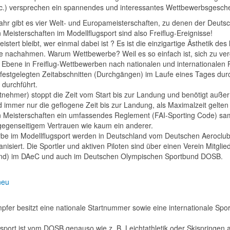
tc.) versprechen ein spannendes und interessantes Wettbewerbsgesch
ahr gibt es vier Welt- und Europameisterschaften, zu denen der Deuts
n Meisterschaften im Modellflugsport sind also Freiflug-Ereignisse!
stert bleibt, wer einmal dabei ist ? Es ist die einzigartige Ästhetik d
e nachahmen. Warum Wettbewerbe? Weil es so einfach ist, sich zu vergl
r Ebene in Freiflug-Wettbewerben nach nationalen und internationalen 
) festgelegten Zeitabschnitten (Durchgängen) im Laufe eines Tages durc
 durchführt.
itnehmer) stoppt die Zeit vom Start bis zur Landung und benötigt auße
d immer nur die geflogene Zeit bis zur Landung, als Maximalzeit gelten 
n Meisterschaften ein umfassendes Reglement (FAI-Sporting Code) samt 
gegenseitigem Vertrauen wie kaum ein anderer.
be im Modellflugsport werden in Deutschland vom Deutschen Aeroclub
anisiert. Die Sportler und aktiven Piloten sind über einen Verein Mitg
and) im DAeC und auch im Deutschen Olympischen Sportbund DOSB.
fer besitzt eine nationale Startnummer sowie eine internationale Spor
sport ist vom DOSB genauso wie z. B. Leichtathletik oder Skispringen 