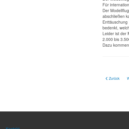
Für internatio
Der Modellflug
abschließen ka
Enttäuschung 
bedenkt, welch
Leider ist der
2.000 bis 3.500
Dazu kommen n
Vorheriger Bei
N
Zurück
W
Kontakt