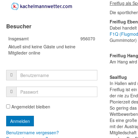
Freiflug als 
Die sportlichen
Freiflug Ebe
Besucher
Dabei handelt
F1Q (Flugmodel
Insgesamt
956070
Gummimotor) u
Aktuell sind keine Gäste und keine
Mitglieder online
Freiflug Han
Am Hang wird
Saalflug
In Hallen wird 
Freiflug ist e
der nie zu En
Pionierzeit des
Angemeldet bleiben
So gering das 
Wettbewerben
Es eine große
mit der Austra
Benutzername vergessen?
Mitgliedschaf