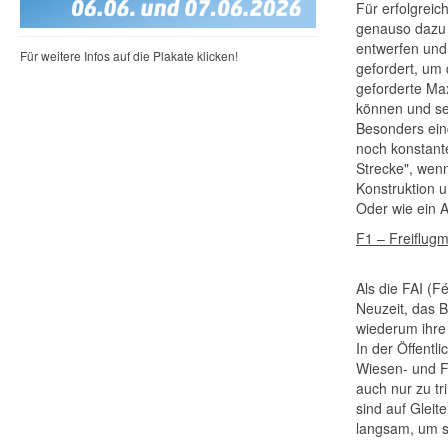
Für erfolgreic
genauso dazu w
entwerfen und
Für weitere Infos auf die Plakate klicken!
gefordert, um 
geforderte Max
können und se
Besonders eind
noch konstant
Strecke", wenn
Konstruktion 
Oder wie ein A
F1 – Freiflugm
Als die FAI (F
Neuzeit, das B
wiederum ihre 
In der Öffentl
Wiesen- und Fe
auch nur zu t
sind auf Gleit
langsam, um s