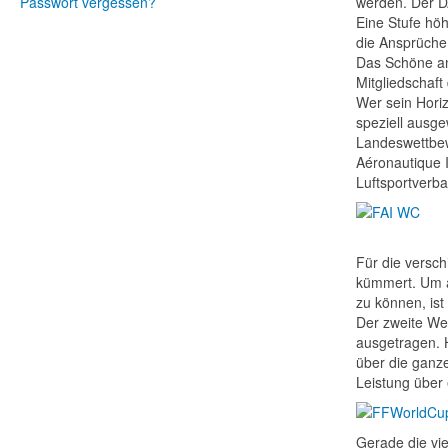
Passwort vergessen?
werden. Der D
Eine Stufe hö
die Ansprüche 
Das Schöne an 
Mitgliedschaft
Wer sein Hori
speziell ausg
Landeswettbew
Aéronautique I
Luftsportverba
Für die versch
kümmert. Um a
zu können, ist
Der zweite We
ausgetragen. H
über die ganze
Leistung über
Gerade die vie