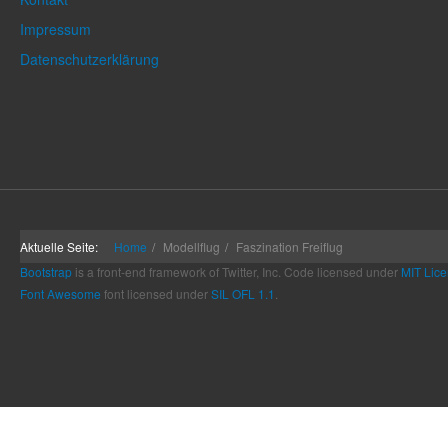
Impressum
Datenschutzerklärung
Aktuelle Seite:
Home
Modellflug
Faszination Freiflug
Bootstrap
is a front-end framework of Twitter, Inc. Code licensed under
MIT Lice
Font Awesome
font licensed under
SIL OFL 1.1
.