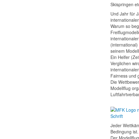
Skispringen e
Und Jahr für J
internationale
Warum so begei
Freiflugmodell
internationale
(international
seinem Modell
Ein Helfer (Ze
Verglichen wir
internationale
Fairness und 
Die Wettbewer
Modellflug org
Luftfahrtverb
Jeder Wettkämp
Bedingung ist.
Der Modellflug