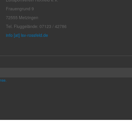
Frauengrund 9
72555 Metzingen
Tel. Fluggelände: 07123 / 42786
info [at] lsv-rossfeld.de
nse.