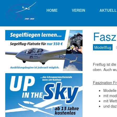
HOME
VEREIN
AKTUELL
Faszi
Modellflug
Freiflug ist d
oben. Auch wur
Faszination Fr
Modelle
mit mod
mit Wett
und daz