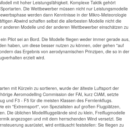
odell mit hoher Leistungsfähigkeit. Komplexe Taktik gehört
en Sportarten. Die Wettbewerber müssen nicht nur Leistungsmodelle
bewerbsphase werden dann Kenntnisse in der Mikro-Meteorologie
äftigen Abwind schaffen selbst die allerbesten Modelle nicht die
t der anderen Modelle und der anderen Wettbewerber einschätzen zu
ein Pilot sei an Bord. Die Modelle fliegen weder immer gerade aus,
nden haben, um diese besser nutzen zu können, oder gehen "auf
 sondern das Ergebnis von aerodynamischen Prinzipen, die so in der
verhalten erzielt wird.
rten mit Kürzeln zu sortieren, wurde der älteste Luftsport der
ugehörige Aeromodelling Commission der FAI, kurz CIAM, setzte
lflug und F3 - F5 für die meisten Klassen des Fernlenkflugs.
s wie ein "Extremsport", von Spezialisten auf großen Flugplätzen,
. Die üblichen Modellfluggelände sind zu klein, Freiflugmodelle
Thermik angezogen und mit dem herrschenden Wind versetzt. Sie
rnsteuerung ausrüstet, wird enttäuscht feststellen: Sie fliegen zu