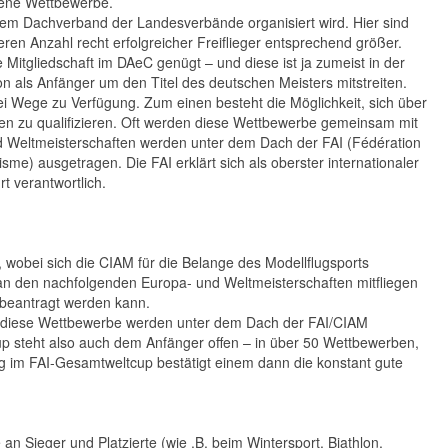
igene Wettbewerbe.
dem Dachverband der Landesverbände organisiert wird. Hier sind
en Anzahl recht erfolgreicher Freiflieger entsprechend größer.
e Mitgliedschaft im DAeC genügt – und diese ist ja zumeist in der
n als Anfänger um den Titel des deutschen Meisters mitstreiten.
i Wege zu Verfügung. Zum einen besteht die Möglichkeit, sich über
en zu qualifizieren. Oft werden diese Wettbewerbe gemeinsam mit
 Weltmeisterschaften werden unter dem Dach der FAI (Fédération
me) ausgetragen. Die FAI erklärt sich als oberster internationaler
rt verantwortlich.
 wobei sich die CIAM für die Belange des Modellflugsports
n den nachfolgenden Europa- und Weltmeisterschaften mitfliegen
C beantragt werden kann.
h diese Wettbewerbe werden unter dem Dach der FAI/CIAM
tcup steht also auch dem Anfänger offen – in über 50 Wettbewerben,
eg im FAI-Gesamtweltcup bestätigt einem dann die konstant gute
 Sieger und Platzierte (wie .B. beim Wintersport, Biathlon,