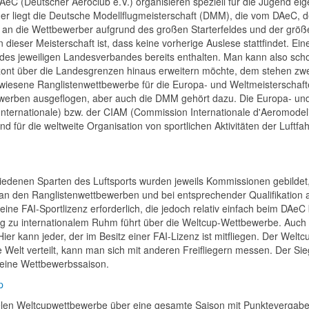
AeC (Deutscher Aeroclub e.V.) organisieren speziell für die Jugend e
her liegt die Deutsche Modellflugmeisterschaft (DMM), die vom DAeC, 
an die Wettbewerber aufgrund des großen Starterfeldes und der größer
dieser Meisterschaft ist, dass keine vorherige Auslese stattfindet. Ein
 des jeweiligen Landesverbandes bereits enthalten. Man kann also scho
zont über die Landesgrenzen hinaus erweitern möchte, dem stehen zwe
ewiesene Ranglistenwettbewerbe für die Europa- und Weltmeisterschaft
erben ausgeflogen, aber auch die DMM gehört dazu. Die Europa- und
nternationale) bzw. der CIAM (Commission Internationale d'Aeromodelis
nd für die weltweite Organisation von sportlichen Aktivitäten der Luftfah
iedenen Sparten des Luftsports wurden jeweils Kommissionen gebildet,
n den Ranglistenwettbewerben und bei entsprechender Qualifikation a
 eine FAI-Sportlizenz erforderlich, die jedoch relativ einfach beim DAe
g zu internationalem Ruhm führt über die Weltcup-Wettbewerbe. Auc
ier kann jeder, der im Besitz einer FAI-Lizenz ist mitfliegen. Der Wel
 Welt verteilt, kann man sich mit anderen Freifliegern messen. Der Si
 eine Wettbewerbssaison.
len Weltcupwettbewerbe über eine gesamte Saison mit Punktevergabe an