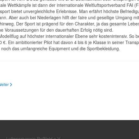
nale Wettkämpfe ist dann der internationale Weltluftsportverband FAI (
sport bietet unvergleichliche Erlebnisse. Man erfährt höchste Befried
nn. Aber auch bei Niederlagen hilft der faire und gesellige Umgang m
hinweg. Der Sport ist prägend für den Charakter, ja das gesamte Leb
e Voraussetzungen für den dauerhaften Erfolg nötig sind.
 Modellflug auf höchster internationaler Ebene sehr kostenintensiv. So 
 €. Ein ambitionierter Pilot hat davon 4 bis 6 je Klasse in seiner Transp
och das umfangreiche Equipment und die Sportbekleidung.
trag: Modellflug Wettbewerbe
ächster Beitrag: Die Geschichte des Freiflugs bis in die 50er Jahre
eiter
Luftsportverein Roßfeld e.V.