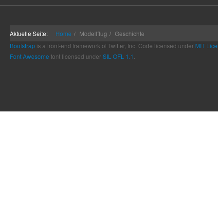
Aktuelle Seite:
Home
Modellflug
Geschichte
Bootstrap
is a front-end framework of Twitter, Inc. Code licensed under
MIT Lice
Font Awesome
font licensed under
SIL OFL 1.1
.