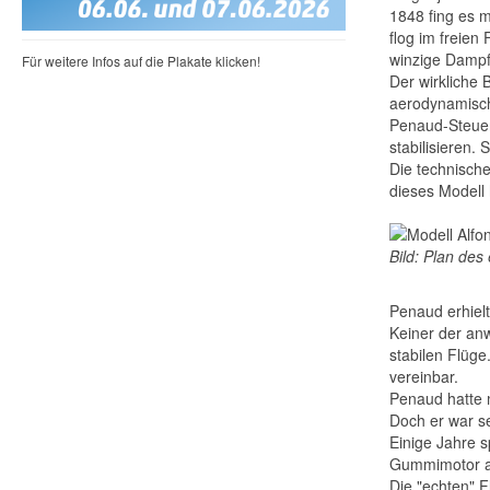
1848 fing es m
flog im freien
winzige Dampf
Für weitere Infos auf die Plakate klicken!
Der wirkliche 
aerodynamische
Penaud-Steuer
stabilisieren.
Die technisch
dieses Modell 
Bild: Plan de
Penaud erhielt
Keiner der an
stabilen Flüge
vereinbar.
Penaud hatte m
Doch er war se
Einige Jahre s
Gummimotor a
Die "echten" F