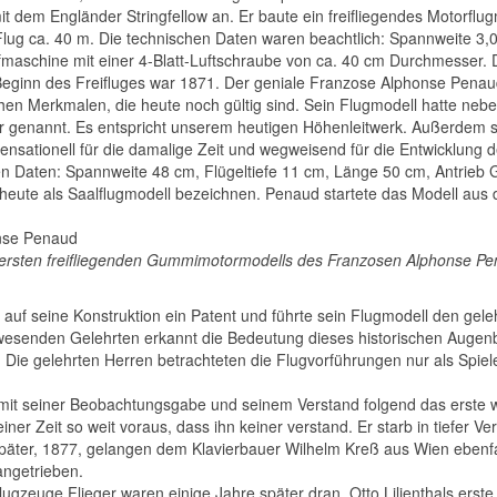
it dem Engländer Stringfellow an. Er baute ein freifliegendes Motorflug
 Flug ca. 40 m. Die technischen Daten waren beachtlich: Spannweite 3,00 
maschine mit einer 4-Blatt-Luftschraube von ca. 40 cm Durchmesser. 
Beginn des Freifluges war 1871. Der geniale Franzose Alphonse Penaud
n Merkmalen, die heute noch gültig sind. Sein Flugmodell hatte neben 
 genannt. Es entspricht unserem heutigen Höhenleitwerk. Außerdem sc
 Sensationell für die damalige Zeit und wegweisend für die Entwicklung 
en Daten: Spannweite 48 cm, Flügeltiefe 11 cm, Länge 50 cm, Antrie
heute als Saalflugmodell bezeichnen. Penaud startete das Modell aus d
s ersten freifliegenden Gummimotormodells des Franzosen Alphonse P
 auf seine Konstruktion ein Patent und führte sein Flugmodell den gelehrt
wesenden Gelehrten erkannt die Bedeutung dieses historischen Augenbl
. Die gelehrten Herren betrachteten die Flugvorführungen nur als Spi
it seiner Beobachtungsgabe und seinem Verstand folgend das erste wirk
iner Zeit so weit voraus, dass ihn keiner verstand. Er starb in tiefer Ve
päter, 1877, gelangen dem Klavierbauer Wilhelm Kreß aus Wien ebenfal
ngetrieben.
lugzeuge Flieger waren einige Jahre später dran. Otto Lilienthals erst