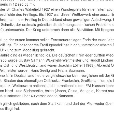
gens in 12 sec 53 m).
der Sir Charles Wakefield 1927 einen Wanderpreis für einen internation
schichte des Freiflugs. Bis 1937 war dieser Wettbewerb eine ausschli
ahren nahm der Freiflug in Deutschland einen gewaltigen Aufschwung.
 Schmitz, der erstmals gründlich die strömungstechnischen Probleme d
0) untersuchte. Der Krieg unterbrach dann alle Aktivitäten. Mit Kriegse
cklung der ersten kommerziellen Fernsteueranlagen Ende der 50er Jahr
llflugs. Ein besonderes Freiflugmodell hat in den unterschiedlichste
HU" - und zum Modellflug gebracht.
 Jahre ging es wieder richtig los. Die deutschen Freiflieger durften wie
 1955 wurde Gustav Sämann Wakefield-Weltmeister und Rudolf Lindner 
us Ost- und Westdeutschland waren Joachim Löffler (1963), Albrecht O
eltmeister wurden Hans Seelig und Franz Baumann.
ene ist in Deutschland heute vergleichsweise klein, verglichen mit der
ie Staaten des ehemaligen Ostblocks, Frankreich, Großbritannien, die 
punkt Wettbewerb national und international in den FAI-Klassen lebha
en Nord - und Südamerika, Asien (Japan, China, Mongolei, Korea) sowie
 es zusammen über 40 verschiedene Nationen.
ch gleich geblieben, nach dem Start kann und darf der Pilot weder übe
s fliegt frei.