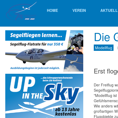
HOME
VEREIN
AKTUELL
Die G
Modellflug
Erst flo
Der Freiflug w
Segelflugpioni
"Modellflug is
Gefühlsmensch
Wie anders wär
großartigen We
Flugobjekte zu