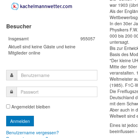
war 1903 (übri
Als der Englän
Wettbewerbsge
In den 30er J
Besucher
Physikers F.W.
000 bis 200 00
Insgesamt
955057
untersagt.
Aktuell sind keine Gäste und keine
Bis zur Entwi
Mitglieder online
Basis des Mode
"Der kleine U
Mitte der 50er
veranstalten.
Weltmeister a
(1985). F1C-W
Die Freiflugsz
Deutschland d
mit dem Schwer
Angemeldet bleiben
Aber auch in d
Weltweit sind
Eines ist jedo
beeinflussen - e
Benutzername vergessen?