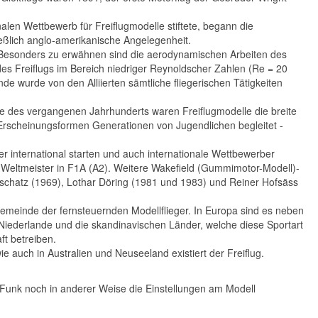
alen Wettbewerb für Freiflugmodelle stiftete, begann die
eßlich anglo-amerikanische Angelegenheit.
 Besonders zu erwähnen sind die aerodynamischen Arbeiten des
es Freiflugs im Bereich niedriger Reynoldscher Zahlen (Re = 20
nde wurde von den Alliierten sämtliche fliegerischen Tätigkeiten
e des vergangenen Jahrhunderts waren Freiflugmodelle die breite
n Erscheinungsformen Generationen von Jugendlichen begleitet -
der international starten und auch internationale Wettbewerber
Weltmeister in F1A (A2). Weitere Wakefield (Gummimotor-Modell)-
schatz (1969), Lothar Döring (1981 und 1983) und Reiner Hofsäss
 Gemeinde der fernsteuernden Modellflieger. In Europa sind es neben
Niederlande und die skandinavischen Länder, welche diese Sportart
ft betreiben.
 auch in Australien und Neuseeland existiert der Freiflug.
r Funk noch in anderer Weise die Einstellungen am Modell