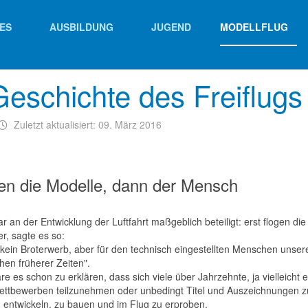
ES
AUSBILDUNG
JUGEND
MODELLFLUG
eschichte des Freiflugs 
Zuletzt aktualisiert: 09. März 2016
gen die Modelle, dann der Mensch
ar an der Entwicklung der Luftfahrt maßgeblich beteiligt: erst flogen d
er, sagte es so:
t kein Broterwerb, aber für den technisch eingestellten Menschen uns
en früherer Zeiten".
e es schon zu erklären, dass sich viele über Jahrzehnte, ja vielleicht
ttbewerben teilzunehmen oder unbedingt Titel und Auszeichnungen zu er
 entwickeln, zu bauen und im Flug zu erproben.