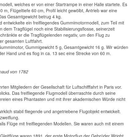
modell, welches er von einer Startrampe in einer Halle startete. Es
m, Flügeltiefe 60 cm, Profil leicht gewölbt, Antrieb war eine
Das Gesamtgewicht betrug 4 kg.
 entwickelte ein freifliegendes Gummimotormodell, zum Teil mit
dem Tragflügel noch eine Stabilisierungsflosse, seinerzeit
hränkte er die Tragflügelenden negativ, um den Flug zu
der gesamten Luftfahrt.
b Gummimotor, Gummigewicht 5 g, Gesamtgewicht 16 g. Wir würden
er Hand und es flog in ca. 13 sec eine Strecke von 60 m.
enaud von 1782
en Mitgliedern der Gesellschaft für Luftschifffahrt in Paris vor.
icks. Das freifliegende Flugmodell überraschte durch seine
elereien eines Phantasten und mit ihrer akademischen Würde nicht
lich stabil fliegende und angetriebene Flugobjekt entwickelt.
rzweiflung.
ls Flüge mit freifliegenden Modellen. Sie waren auch mit einem
e Gleitflüge waren 1891, der erste Motorflug der Gebrüder Wright