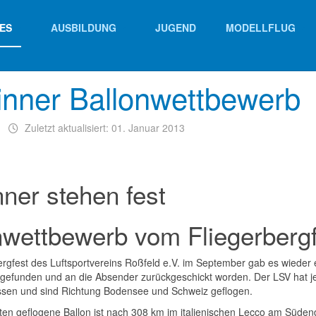
ES
AUSBILDUNG
JUGEND
MODELLFLUG
nner Ballonwettbewerb
Zuletzt aktualisiert: 01. Januar 2013
ner stehen fest
nwettbewerb vom Fliegerbergf
rgfest des Luftsportvereins Roßfeld e.V. im September gab es wieder e
gefunden und an die Absender zurückgeschickt worden. Der LSV hat jetz
ssen und sind Richtung Bodensee und Schweiz geflogen.
en geflogene Ballon ist nach 308 km im italienischen Lecco am Südend