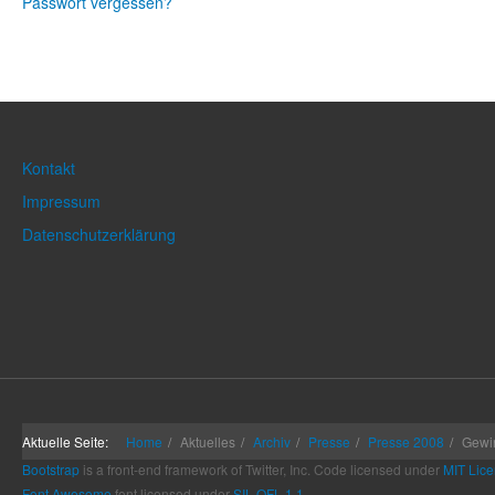
Passwort vergessen?
Kontakt
Impressum
Datenschutzerklärung
Aktuelle Seite:
Home
Aktuelles
Archiv
Presse
Presse 2008
Gewi
Bootstrap
is a front-end framework of Twitter, Inc. Code licensed under
MIT Lice
Font Awesome
font licensed under
SIL OFL 1.1
.