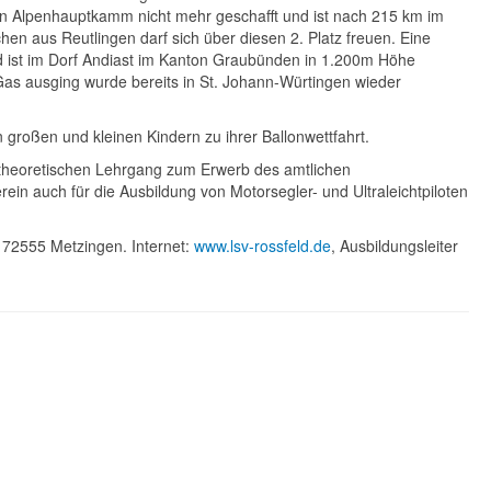
 den Alpenhauptkamm nicht mehr geschafft und ist nach 215 km im
n aus Reutlingen darf sich über diesen 2. Platz freuen. Eine
und ist im Dorf Andiast im Kanton Graubünden in 1.200m Höhe
 Gas ausging wurde bereits in St. Johann-Würtingen wieder
n großen und kleinen Kindern zu ihrer Ballonwettfahrt.
 theoretischen Lehrgang zum Erwerb des amtlichen
erein auch für die Ausbildung von Motorsegler- und Ultraleichtpiloten
 72555 Metzingen. Internet:
www.lsv-rossfeld.de
, Ausbildungsleiter