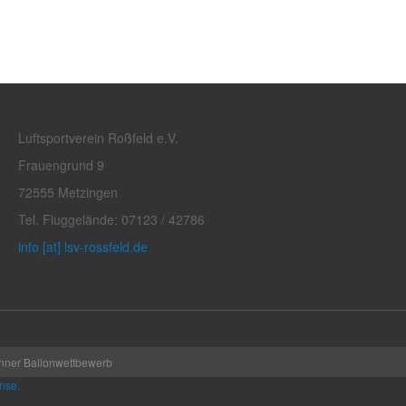
Luftsportverein Roßfeld e.V.
Frauengrund 9
72555 Metzingen
Tel. Fluggelände: 07123 / 42786
info [at] lsv-rossfeld.de
nner Ballonwettbewerb
nse.