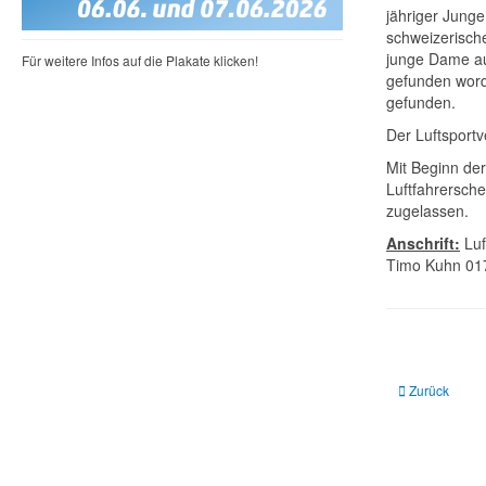
jähriger Junge
schweizerische
junge Dame aus
Für weitere Infos auf die Plakate klicken!
gefunden worde
gefunden.
Der Luftsportv
Mit Beginn de
Luftfahrersche
zugelassen.
Anschrift:
Luf
Timo Kuhn 01
Vorheriger Beit
Zurück