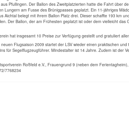
 aus Pfullingen. Der Ballon des Zweitplatzierten hatte die Fahrt über
n Lungern am Fusse des Brünigpasses geplatzt. Ein 11-jähriges Mädche
 Aichtal belegt mit ihrem Ballon Platz drei. Dieser schaffte 193 km 
n. Der Ballon, der am Frühesten geplatzt ist oder dem vielleicht das
erein hat insgesamt 10 Preise zur Verfügung gestellt und gratuliert alle
r neuen Flugsaison 2009 startet der LSV wieder einen praktischen und
ins für Segelflugzeugführer. Mindestalter ist 14 Jahre. Zudem ist der V
tsportverein Roßfeld e.V., Frauengrund 9 (neben dem Ferientagheim),
72/7768234
rag: Jahresabschluß in der Festkelter