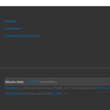
Kontakt
Impressum
Datenschutzerklärung
Aktuelle Seite:
Home
JoomGallery
Bootstrap
is a front-end framework of Twitter, Inc. Code licensed under
MIT Lice
Font Awesome
font licensed under
SIL OFL 1.1
.