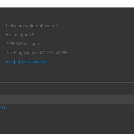
Luftsportverein Roßfeld e.V.
Frauengrund 9
72555 Metzingen
Tel. Fluggelände: 07123 / 42786
info [at] lsv-rossfeld.de
nse.