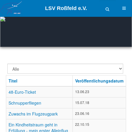
LSV Roßfeld e.V.
Anzeige
#
Titel
Veröffentlichungsdatum
48-Euro-Ticket
13.06.23
Schnupperfliegen
15.07.18
Zuwachs im Flugzeugpark
23.06.16
Ein Kindheitstraum geht in
22.10.15
Erfüllung - mein erster Alleinflug